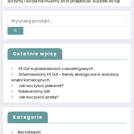
życzymy i wcale nie musimy za to przepłacać.
suszarki do rąk
.
Ostatnie wpisy
Fit Out w przestrzeniach coworkingowych
Zrównoważony Fit Out – trendy ekologiczne w aranżacji
wnętrz komercyjnych
Jak wyczyścić piekarnik?
Patelnie firmy Silit
Jak wyczyścić pralkę?
Kategorie
Bez kategorii