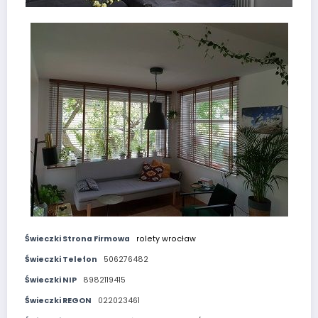
Świeczki Strona Firmowa
rolety wrocław
Świeczki Telefon
506276482
Świeczki NIP
8982119415
Świeczki REGON
022023461